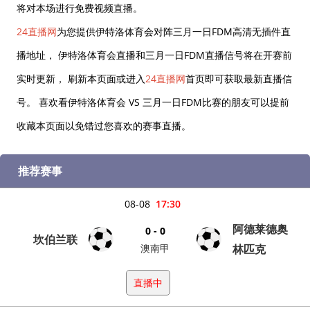
将对本场进行免费视频直播。
24直播网
为您提供伊特洛体育会对阵三月一日FDM高清无插件直
播地址， 伊特洛体育会直播和三月一日FDM直播信号将在开赛前
实时更新， 刷新本页面或进入
24直播网
首页即可获取最新直播信
号。 喜欢看伊特洛体育会 VS 三月一日FDM比赛的朋友可以提前
收藏本页面以免错过您喜欢的赛事直播。
推荐赛事
08-08
17:30
阿德莱德奥
0 - 0
坎伯兰联
澳南甲
林匹克
直播中