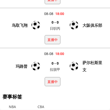
08-08
18:00
0 - 0
鸟取飞翔
大阪俱乐部
日职丙
直播中
08-08
18:00
萨尔杜斯里
0 - 0
玛路普
拉脱甲
文
直播中
赛事标签
NBA
CBA