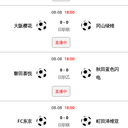
08-08
18:00
0 - 0
大阪樱花
冈山绿雉
日职联
直播中
08-08
18:00
秋田蓝色闪
0 - 0
磐田喜悦
日职乙
电
直播中
08-08
18:00
0 - 0
FC东京
町田泽维亚
日职联