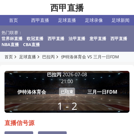
西甲直播
首页
西甲直播
足球直播
足球录像
足球新闻
热门联赛：
世界杯直播
欧冠直播
西甲直播
法甲直播
意甲直播
西甲直播
NBA直播
CBA直播
首页
足球直播
巴拉丙
伊特洛体育会 VS 三月一日FDM
巴拉丙
2026-07-08
21:00
伊特洛体育会
三月一日FDM
已结束
1 - 2
直播信号源