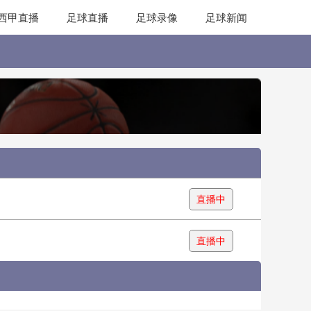
西甲直播
足球直播
足球录像
足球新闻
直播中
直播中