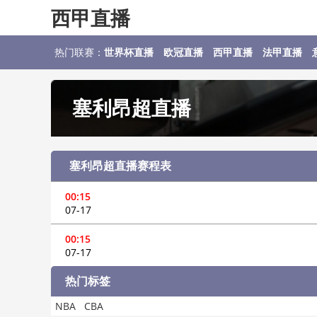
西甲直播
热门联赛：
世界杯直播
欧冠直播
西甲直播
法甲直播
塞利昂超直播
塞利昂超直播赛程表
00:15
07-17
00:15
07-17
热门标签
NBA
CBA