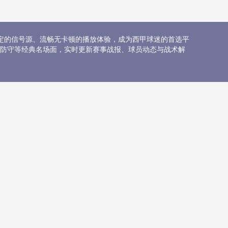
定的信号源、流畅无卡顿的播放体验，成为西甲球迷的首选平
防守等经典名场面，实时更新赛事战报、球员动态与战术解