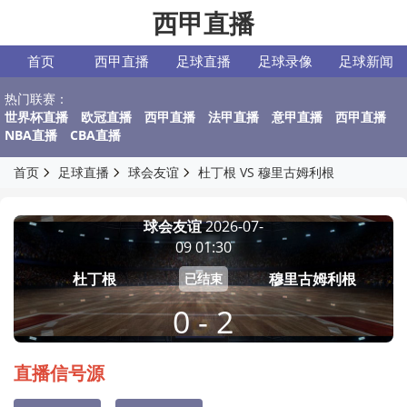
西甲直播
首页
西甲直播
足球直播
足球录像
足球新闻
热门联赛：
世界杯直播
欧冠直播
西甲直播
法甲直播
意甲直播
西甲直播
NBA直播
CBA直播
首页
足球直播
球会友谊
杜丁根 VS 穆里古姆利根
球会友谊
2026-07-
09 01:30
杜丁根
穆里古姆利根
已结束
0 - 2
直播信号源