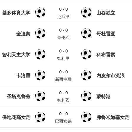
0 - 0
基多体育大学
山谷独立
厄瓜甲
0 - 0
奎迪奥
哥杜雷亚
哥伦乙
0 - 0
智利天主大学
科布雷索
智利甲
0 - 0
卡洛里
内皮尔市流浪
新西中联
0 - 0
圣塔克鲁兹
蒙特港
智利乙
0 - 0
保地花高女足
弗鲁米嫩塞女足
巴西女锦