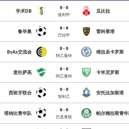
0 - 0
学术DB
瓜比拉
玻利甲
0 - 0
鲁毕奥
雷科莱塔
巴拉甲
0 - 0
BsAs交流会
维拉圣卡罗斯
阿乙曼特
0 - 0
意杜萨高
卡米尼罗斯
阿乙曼特
0 - 0
西班牙联合
安托法加斯塔
智利乙
0 - 0
塔纳比青年队
帕尔梅拉斯青年
巴圣青联