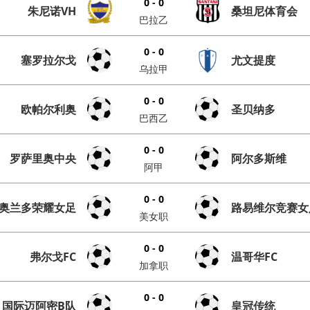
0 - 0
朱尼诺VH
桑坦尼体育会
巴拉乙
0 - 0
塞罗拉尔戈
尤文提度
乌拉甲
0 - 0
欧帕尔利奥
圣贝纳多
巴西乙
0 - 0
罗萨里奥中央
阿尔多斯维
阿甲
0 - 0
奥兰多荣耀女足
路易维尔竞赛女
美女职
0 - 0
弗尔戈FC
温哥华FC
加拿职
0 - 0
国际迈阿密B队
皇冠传统