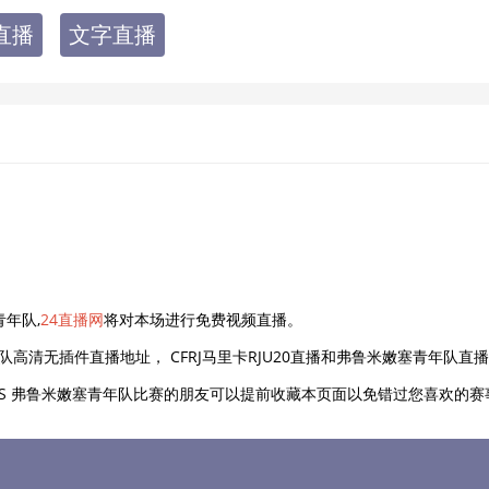
队直播
文字直播
青年队,
24直播网
将对本场进行免费视频直播。
青年队高清无插件直播地址， CFRJ马里卡RJU20直播和弗鲁米嫩塞青年队
0 VS 弗鲁米嫩塞青年队比赛的朋友可以提前收藏本页面以免错过您喜欢的