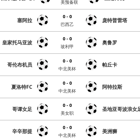
美预备联
0 - 0
塞阿拉
庞特普雷塔
巴西乙
0 - 0
皇家托马亚波
奥鲁罗
玻利甲
0 - 0
哥伦布机员
帕丘卡
中北美杯
0 - 0
夏洛特FC
阿特拉斯
中北美杯
0 - 0
哥谭女足
圣地亚哥波浪女
美女职
0 - 0
辛辛那提
美洲狮
中北美杯