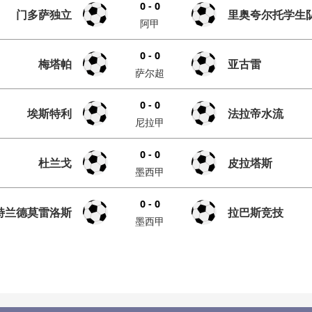
0 - 0
门多萨独立
里奥夸尔托学生
阿甲
0 - 0
梅塔帕
亚古雷
萨尔超
0 - 0
埃斯特利
法拉帝水流
尼拉甲
0 - 0
杜兰戈
皮拉塔斯
墨西甲
0 - 0
特兰德莫雷洛斯
拉巴斯竞技
墨西甲