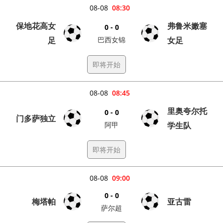
08-08
08:30
保地花高女
弗鲁米嫩塞
0 - 0
足
巴西女锦
女足
即将开始
08-08
08:45
里奥夸尔托
0 - 0
门多萨独立
阿甲
学生队
即将开始
08-08
09:00
0 - 0
梅塔帕
亚古雷
萨尔超