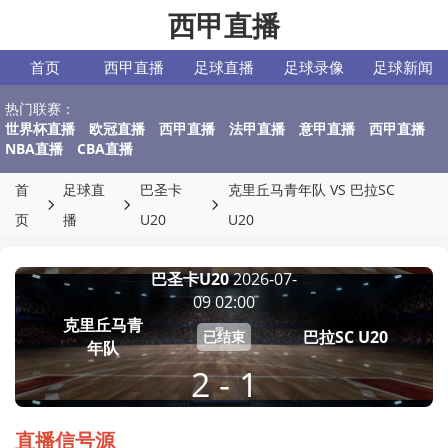
西甲直播
首页
西甲直播
足球直播
足球录像
足球新闻
热门联赛：
世界杯直播
欧冠直播
西甲直播
法甲直播
意甲直播
西甲直播
NBA直播
CBA直播
首
足球直
巴圣卡
克里丘马青年队 VS 巴拉SC
页
播
U20
U20
巴圣卡U20
2026-07-
09 02:00
克里丘马青
巴拉SC U20
已结束
年队
2 - 1
直播信号源