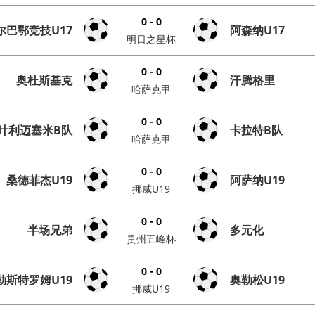
0 - 0
尔巴鄂竞技U17
阿森纳U17
明日之星杯
0 - 0
奥杜斯基克
汗腾格里
哈萨克甲
0 - 0
叶利迈塞米B队
卡拉特B队
哈萨克甲
0 - 0
桑德菲杰U19
阿萨纳U19
挪威U19
0 - 0
半场兄弟
多元化
贵州五峰杯
0 - 0
勒斯特罗姆U19
奥勒松U19
挪威U19