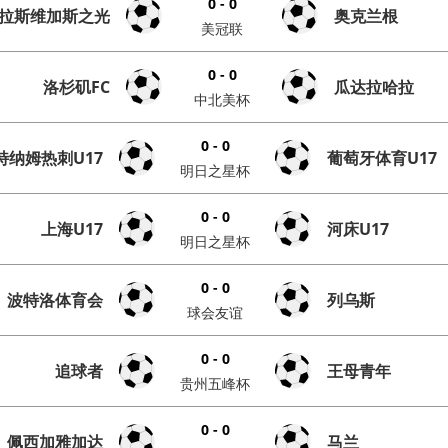
0 - 0
拉斯维加斯之光
奥克兰根
美冠联
0 - 0
洛杉矶FC
瓜达拉哈拉
中北美杯
0 - 0
特纳姆热刺U17
葡萄牙体育U17
明日之星杯
0 - 0
上海U17
河床U17
明日之星杯
0 - 0
波特洛体育会
列乌斯
球会友谊
0 - 0
追球者
王母青年
贵州五峰杯
0 - 0
佩西加雅加达
马兰