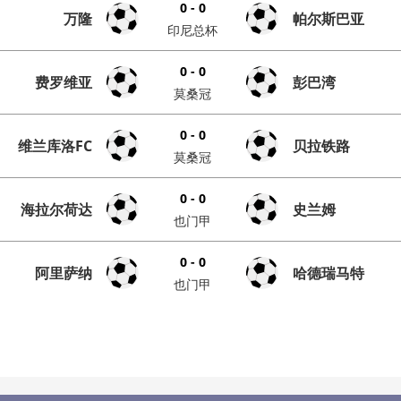
0 - 0
万隆
帕尔斯巴亚
印尼总杯
0 - 0
费罗维亚
彭巴湾
莫桑冠
0 - 0
维兰库洛FC
贝拉铁路
莫桑冠
0 - 0
海拉尔荷达
史兰姆
也门甲
0 - 0
阿里萨纳
哈德瑞马特
也门甲