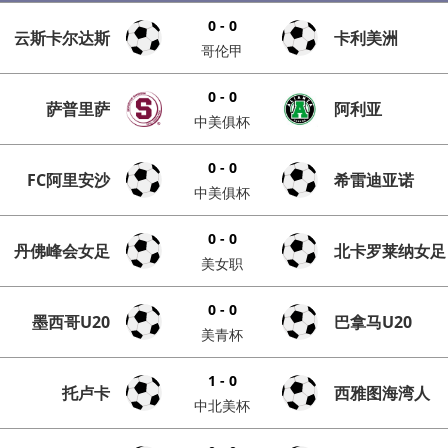
0 - 0
云斯卡尔达斯
卡利美洲
哥伦甲
0 - 0
萨普里萨
阿利亚
中美俱杯
0 - 0
FC阿里安沙
希雷迪亚诺
中美俱杯
0 - 0
丹佛峰会女足
北卡罗莱纳女足
美女职
0 - 0
墨西哥U20
巴拿马U20
美青杯
1 - 0
托卢卡
西雅图海湾人
中北美杯