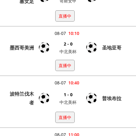
塞女足
哥斯女甲
直播中
08-07
10:10
2 - 0
墨西哥美洲
圣地亚哥
中北美杯
直播中
08-07
10:40
波特兰伐木
1 - 0
普埃布拉
者
中北美杯
直播中
08-07
11:00