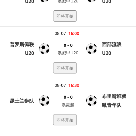
U20
澳威甲U20
U20
即将开始
08-07
16:00
普罗斯佩联
西部流浪
0 - 0
U20
澳威甲U20
U20
即将开始
08-07
16:30
布里斯班狮
0 - 0
昆士兰狮队
澳昆超
吼青年队
即将开始