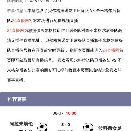
比赛时间：
2026-07-08 22:00
赛事信息：
本场包含了贝尔格拉诺防卫后备队 VS 圣米格尔后备
队,
24直播网
将对本场进行免费视频直播。
24直播网
为您提供贝尔格拉诺防卫后备队对阵圣米格尔后备队高
清无插件直播地址， 贝尔格拉诺防卫后备队直播和圣米格尔后备
队直播信号将在开赛前实时更新， 刷新本页面或进入
24直播网
首
页即可获取最新直播信号。 喜欢看贝尔格拉诺防卫后备队 VS 圣
米格尔后备队比赛的朋友可以提前收藏本页面以免错过您喜欢的
赛事直播。
推荐赛事
08-07
10:00
阿拉朱埃伦
3 - 0
波科西女足