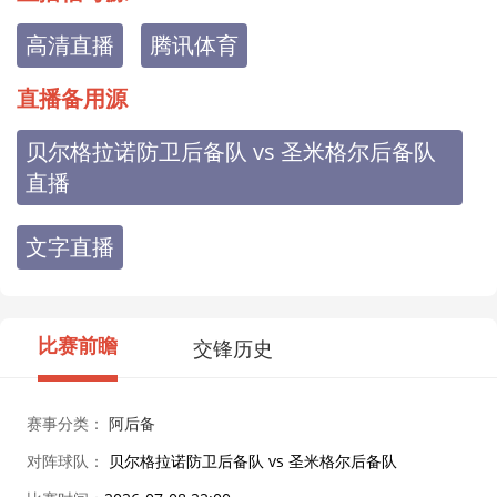
高清直播
腾讯体育
直播备用源
贝尔格拉诺防卫后备队 vs 圣米格尔后备队
直播
文字直播
比赛前瞻
交锋历史
赛事分类：
阿后备
对阵球队：
贝尔格拉诺防卫后备队 vs 圣米格尔后备队