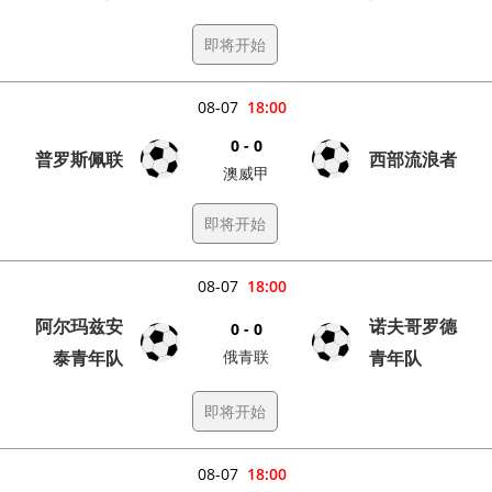
即将开始
08-07
18:00
0 - 0
普罗斯佩联
西部流浪者
澳威甲
即将开始
08-07
18:00
阿尔玛兹安
诺夫哥罗德
0 - 0
泰青年队
俄青联
青年队
即将开始
08-07
18:00