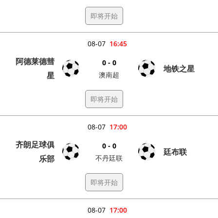
即将开始
08-07
16:45
阿德莱德彗
0 - 0
地铁之星
星
澳南超
即将开始
08-07
17:00
齐朗足球俱
0 - 0
廷布联
乐部
不丹廷联
即将开始
08-07
17:00