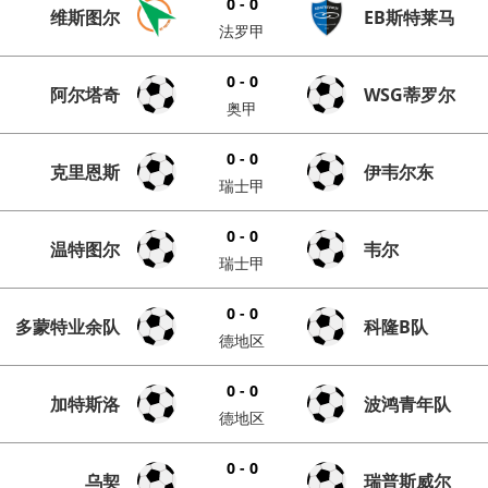
0 - 0
维斯图尔
EB斯特莱马
法罗甲
0 - 0
阿尔塔奇
WSG蒂罗尔
奥甲
0 - 0
克里恩斯
伊韦尔东
瑞士甲
0 - 0
温特图尔
韦尔
瑞士甲
0 - 0
多蒙特业余队
科隆B队
德地区
0 - 0
加特斯洛
波鸿青年队
德地区
0 - 0
乌契
瑞普斯威尔