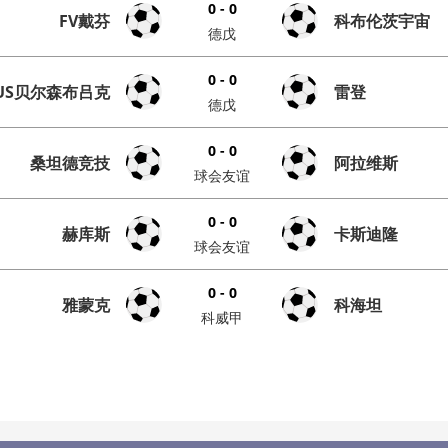
0 - 0
FV戴芬
科布伦茨宇宙
德戊
0 - 0
US贝尔森布吕克
雷登
德戊
0 - 0
桑坦德竞技
阿拉维斯
球会友谊
0 - 0
赫库斯
卡斯迪隆
球会友谊
0 - 0
雅蒙克
科海坦
科威甲