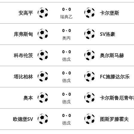
0 - 0
安高平
卡尔堡斯
瑞典乙
0 - 0
库弗斯甸
SV洛豪
奥丙
0 - 0
科布伦茨
奥尔斯马赫
德戊
0 - 0
塔比柏林
FC施滕达尔乐
德戊
0 - 0
奥本
卡尔斯鲁厄青年
德戊
0 - 0
欧德堡SV
图斯罗滕霍夫
德戊