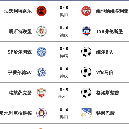
0 - 0
法沃利特奈尔
维也纳维多利亚
奥丙
0 - 0
明斯特联盟
TSB弗伦斯堡
德戊
0 - 0
SP哈尔陶森
维尔B队
德戊
0 - 0
亨费尔德SV
VfB马伯
德戊
0 - 0
格莱萨克瑟
格洛斯楚普
丹麦丁
0 - 0
奥地利克拉根福
特赖巴赫
奥丙