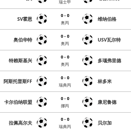
瑞士甲
0 - 0
SV霍恩
维纳伯格
奥丙
0 - 0
奥伯华特
USV瓦尔特
奥丙
0 - 0
特赖斯基兴
多瑙弗里德
奥丙
0 - 0
阿斯托普斯FF
林多米
瑞典丙
0 - 0
卡尔伯纳联盟
康尼鲁德
挪丙
0 - 0
拉佩高尔夫
贝尔加
瑞典丙