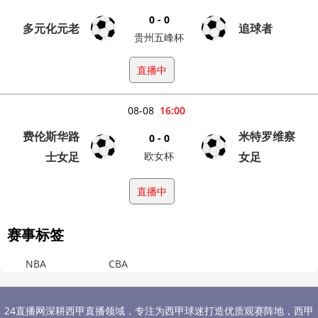
0 - 0
多元化元老
追球者
贵州五峰杯
直播中
08-08
16:00
费伦斯华路
米特罗维察
0 - 0
士女足
欧女杯
女足
直播中
赛事标签
NBA
CBA
24直播网深耕西甲直播领域，专注为西甲球迷打造优质观赛阵地，西甲