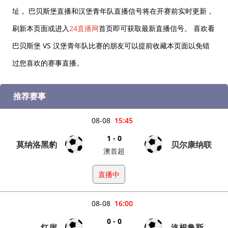
址， 巴贝斯堡直播和汉堡青年队直播信号将在开赛前实时更新，
刷新本页面或进入
24直播网
首页即可获取最新直播信号。 喜欢看
巴贝斯堡 VS 汉堡青年队比赛的朋友可以提前收藏本页面以免错
过您喜欢的赛事直播。
推荐赛事
08-08
15:45
1 - 0
莫纳洛黑豹
贝尔康纳联
澳首超
直播中
08-08
16:00
0 - 0
红崖
洛根鲁斯