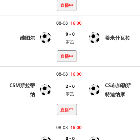
直播中
08-08
16:00
0 - 0
维图尔
蒂米什瓦拉
罗乙
直播中
08-08
16:00
CSM斯拉蒂
CS布加勒斯
2 - 0
纳
罗乙
特迪纳摩
直播中
08-08
16:00
0 - 0