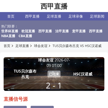
西甲直播
首页
西甲直播
足球直播
足球录像
足球新闻
热门联赛：
世界杯直播
欧冠直播
西甲直播
法甲直播
意甲直播
西甲直播
NBA直播
CBA直播
首页
足球直播
球会友谊
TUS贝尔森布吕克 VS HSC汉诺威
球会友谊
2026-07-
09 01:00
TUS贝尔森布
HSC汉诺威
已结束
吕克
2 - 1
直播信号源