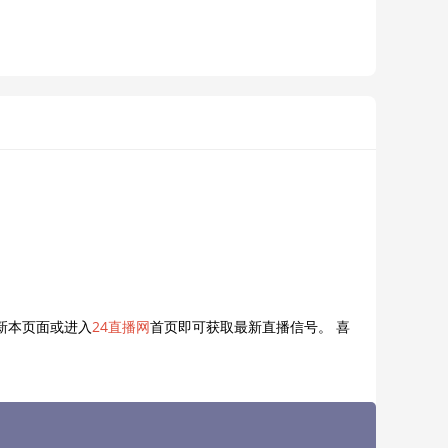
新本页面或进入
24直播网
首页即可获取最新直播信号。 喜