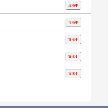
直播中
直播中
直播中
直播中
直播中