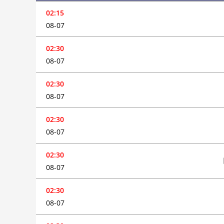
02:15
08-07
02:30
08-07
02:30
08-07
02:30
08-07
02:30
08-07
02:30
08-07