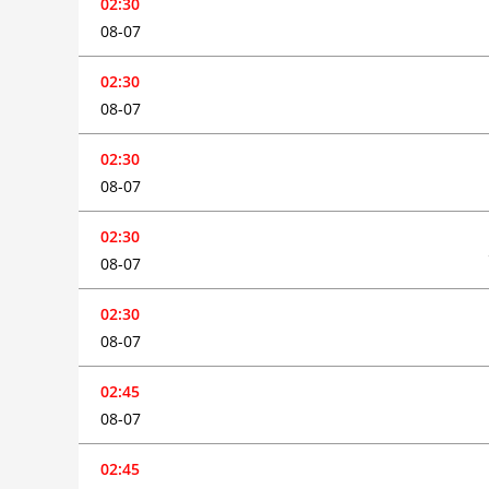
02:30
08-07
02:30
08-07
02:30
08-07
02:30
08-07
02:30
08-07
02:45
08-07
02:45