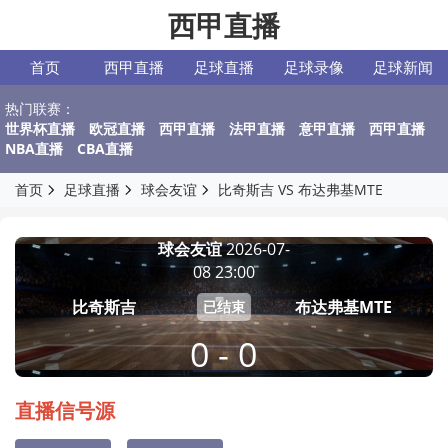
西甲直播
首页
西甲直播
足球直播
足球录像
足球新闻
热门联赛：
世界杯直播
欧冠直播
西甲直播
法甲直播
意甲直播
西甲直播
NBA直播
CBA直播
首页
足球直播
球会友谊
比奇斯吉 VS 布达弗基MTE
球会友谊
2026-07-
08 23:00
比奇斯吉
布达弗基MTE
已结束
0 - 0
直播信号源