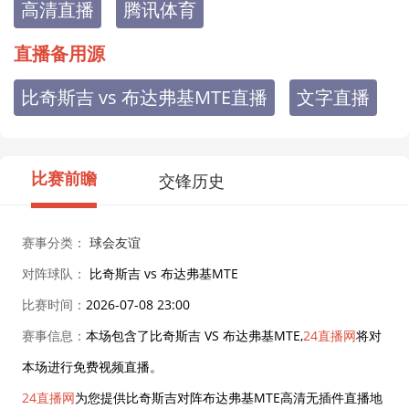
高清直播
腾讯体育
直播备用源
比奇斯吉 vs 布达弗基MTE直播
文字直播
比赛前瞻
交锋历史
赛事分类：
球会友谊
对阵球队：
比奇斯吉 vs 布达弗基MTE
比赛时间：
2026-07-08 23:00
赛事信息：
本场包含了比奇斯吉 VS 布达弗基MTE,
24直播网
将对
本场进行免费视频直播。
24直播网
为您提供比奇斯吉对阵布达弗基MTE高清无插件直播地