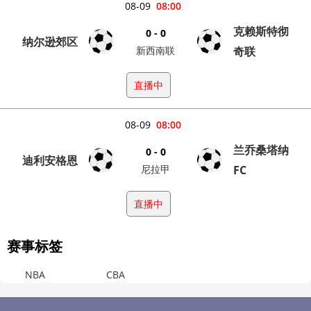
08-09
08:00
克赖斯特彻
0 - 0
纳尔逊郊区
新西南联
奇联
直播中
08-09
08:00
兰乔桑塔纳
0 - 0
迪利安格恩
尼拉甲
FC
直播中
赛事标签
NBA
CBA