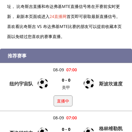
址， 比奇斯吉直播和布达弗基MTE直播信号将在开赛前实时更
新， 刷新本页面或进入
24直播网
首页即可获取最新直播信号。
喜欢看比奇斯吉 VS 布达弗基MTE比赛的朋友可以提前收藏本页
面以免错过您喜欢的赛事直播。
推荐赛事
08-09
07:00
0 - 0
纽约宇宙队
斯波坎速度
美甲
直播中
08-09
07:00
格林维勒凯
0 - 0