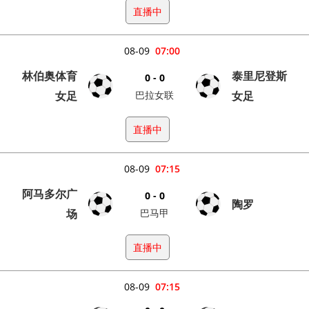
直播中
08-09
07:00
林伯奥体育
泰里尼登斯
0 - 0
女足
巴拉女联
女足
直播中
08-09
07:15
阿马多尔广
0 - 0
陶罗
场
巴马甲
直播中
08-09
07:15