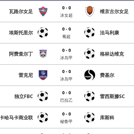
0 - 0
瓦路尔女足
维京古尔女足
冰女超
0 - 0
埃斯托里尔
法马利康
葡超
0 - 0
阿费查尔丁
格林达维克
冰岛甲
0 - 0
雷克尼
费基尔
冰岛甲
0 - 0
独立FBC
雷西斯滕SC
巴拉乙
0 - 0
卡哈马卡商业联
库斯科
秘鲁甲