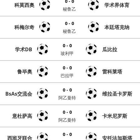
0 - 0
科莫西奥
学术界体育
秘鲁乙
0 - 0
科梅尔奇
本廷塔克纳
秘鲁乙
0 - 0
学术DB
瓜比拉
玻利甲
0 - 0
鲁毕奥
雷科莱塔
巴拉甲
0 - 0
BsAs交流会
维拉圣卡罗斯
阿乙曼特
0 - 0
意杜萨高
卡米尼罗斯
阿乙曼特
0 - 0
西班牙联合
安托法加斯塔