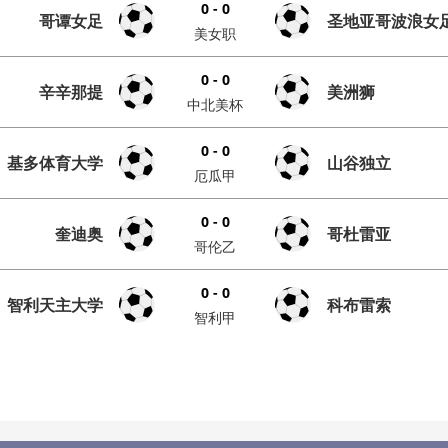
0 - 0
哥谭女足
圣地亚哥波浪女
美女职
0 - 0
辛辛那提
美洲狮
中北美杯
0 - 0
基多体育大学
山谷独立
厄瓜甲
0 - 0
奎迪奥
哥杜雷亚
哥伦乙
0 - 0
智利天主大学
科布雷索
智利甲