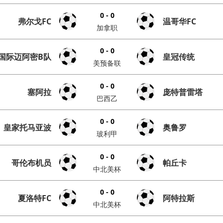
0 - 0
弗尔戈FC
温哥华FC
加拿职
0 - 0
国际迈阿密B队
皇冠传统
美预备联
0 - 0
塞阿拉
庞特普雷塔
巴西乙
0 - 0
皇家托马亚波
奥鲁罗
玻利甲
0 - 0
哥伦布机员
帕丘卡
中北美杯
0 - 0
夏洛特FC
阿特拉斯
中北美杯