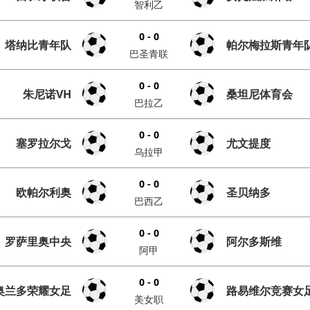
智利乙
0 - 0
塔纳比青年队
帕尔梅拉斯青年
巴圣青联
0 - 0
朱尼诺VH
桑坦尼体育会
巴拉乙
0 - 0
塞罗拉尔戈
尤文提度
乌拉甲
0 - 0
欧帕尔利奥
圣贝纳多
巴西乙
0 - 0
罗萨里奥中央
阿尔多斯维
阿甲
0 - 0
奥兰多荣耀女足
路易维尔竞赛女
美女职