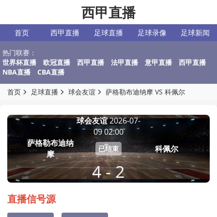
西甲直播
首页
西甲直播
足球直播
足球录像
足球新闻
热门联赛：
世界杯直播
欧冠直播
西甲直播
法甲直播
意甲直播
西甲直播
NBA直播
CBA直播
首页
足球直播
球会友谊
萨格勒布迪纳摩 VS 科佩尔
球会友谊
2026-07-
09 02:00
萨格勒布迪纳
科佩尔
已结束
摩
4 - 2
直播信号源