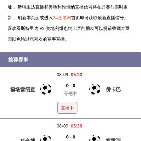
址， 斯特里达直播和奥地利维也纳直播信号将在开赛前实时更
新， 刷新本页面或进入
24直播网
首页即可获取最新直播信号。
喜欢看斯特里达 VS 奥地利维也纳比赛的朋友可以提前收藏本页
面以免错过您喜欢的赛事直播。
推荐赛事
08-09
05:20
0 - 0
福塔雷绍查
侨卡巴
哥伦甲
直播中
08-09
05:30
0 - 0
科金博
塞雷那