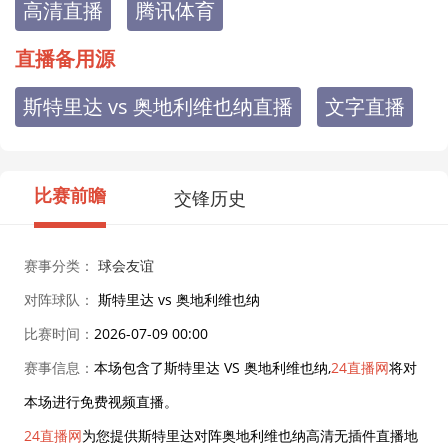
高清直播
腾讯体育
直播备用源
斯特里达 vs 奥地利维也纳直播
文字直播
比赛前瞻
交锋历史
赛事分类：
球会友谊
对阵球队：
斯特里达 vs 奥地利维也纳
比赛时间：
2026-07-09 00:00
赛事信息：
本场包含了斯特里达 VS 奥地利维也纳,
24直播网
将对
本场进行免费视频直播。
24直播网
为您提供斯特里达对阵奥地利维也纳高清无插件直播地