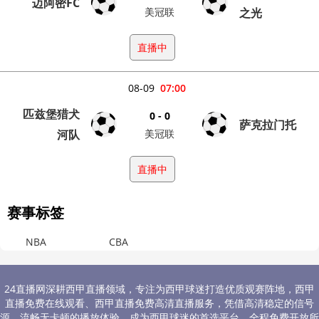
迈阿密FC
美冠联
之光
直播中
08-09
07:00
匹兹堡猎犬
0 - 0
萨克拉门托
河队
美冠联
直播中
赛事标签
NBA
CBA
24直播网深耕西甲直播领域，专注为西甲球迷打造优质观赛阵地，西甲
直播免费在线观看、西甲直播免费高清直播服务，凭借高清稳定的信号
源、流畅无卡顿的播放体验，成为西甲球迷的首选平台。全程免费开放所