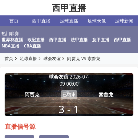
西甲直播
首页
西甲直播
足球直播
足球录像
足球新闻
热门联赛：
世界杯直播
欧冠直播
西甲直播
法甲直播
意甲直播
西甲直播
NBA直播
CBA直播
首页
足球直播
球会友谊
阿贾克 VS 索普龙
球会友谊
2026-07-
09 00:00
阿贾克
索普龙
已结束
3 - 1
直播信号源