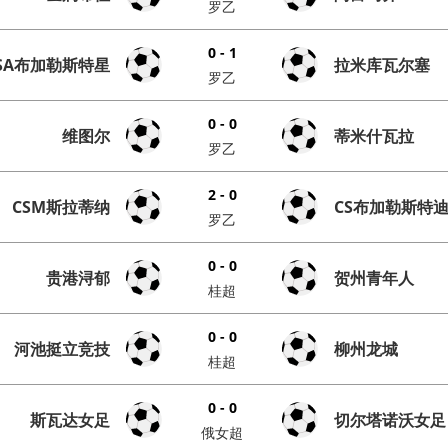
罗乙
0 - 1
SA布加勒斯特星
拉米库瓦尔塞
罗乙
0 - 0
维图尔
蒂米什瓦拉
罗乙
2 - 0
CSM斯拉蒂纳
CS布加勒斯特
罗乙
0 - 0
贵港浔郁
贺州青年人
桂超
0 - 0
河池挺立竞技
柳州龙城
桂超
0 - 0
斯瓦达女足
切尔塔诺沃女足
俄女超