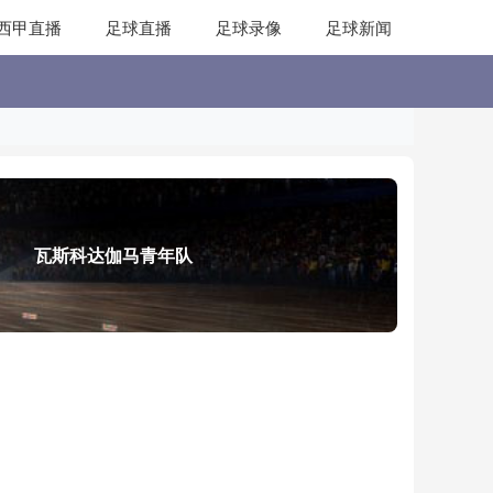
西甲直播
足球直播
足球录像
足球新闻
瓦斯科达伽马青年队