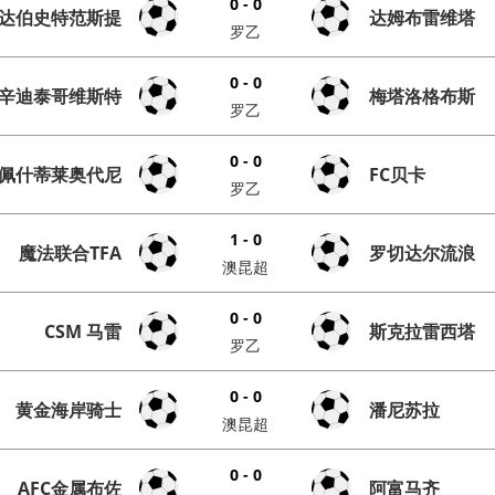
0 - 0
达伯史特范斯提
达姆布雷维塔
罗乙
0 - 0
辛迪泰哥维斯特
梅塔洛格布斯
罗乙
0 - 0
佩什蒂莱奥代尼
FC贝卡
罗乙
1 - 0
魔法联合TFA
罗切达尔流浪
澳昆超
0 - 0
CSM 马雷
斯克拉雷西塔
罗乙
0 - 0
黄金海岸骑士
潘尼苏拉
澳昆超
0 - 0
AFC金属布佐
阿富马齐