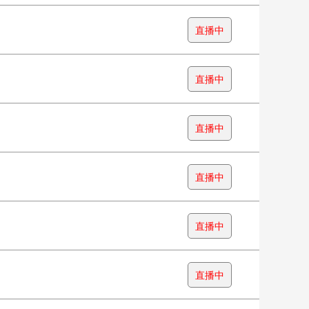
直播中
直播中
直播中
直播中
直播中
直播中