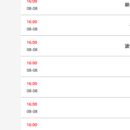
16:00
林
08-08
16:00
08-08
16:00
波
08-08
16:00
08-08
16:00
08-08
16:00
08-08
16:00