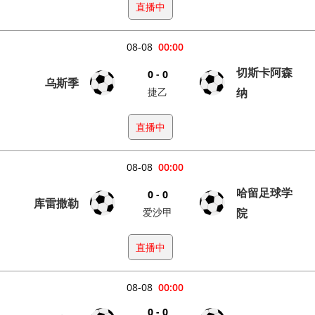
直播中
08-08
00:00
切斯卡阿森
0 - 0
乌斯季
捷乙
纳
直播中
08-08
00:00
哈留足球学
0 - 0
库雷撒勒
爱沙甲
院
直播中
08-08
00:00
0 - 0