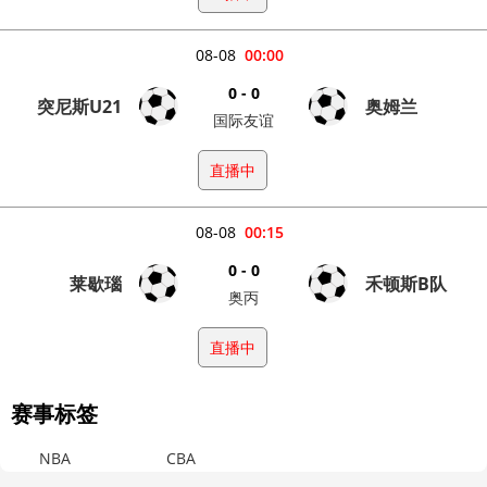
08-08
00:00
0 - 0
突尼斯U21
奥姆兰
国际友谊
直播中
08-08
00:15
0 - 0
莱歇瑙
禾顿斯B队
奥丙
直播中
赛事标签
NBA
CBA