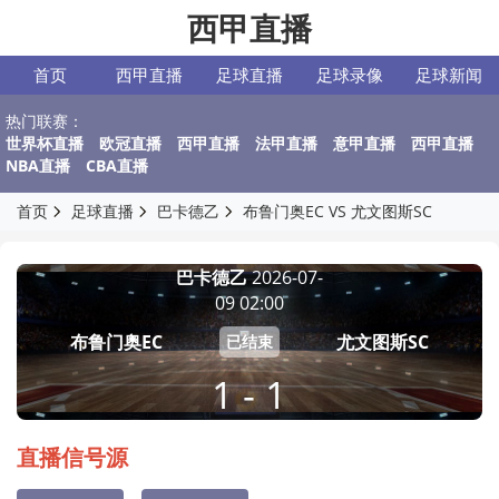
西甲直播
首页
西甲直播
足球直播
足球录像
足球新闻
热门联赛：
世界杯直播
欧冠直播
西甲直播
法甲直播
意甲直播
西甲直播
NBA直播
CBA直播
首页
足球直播
巴卡德乙
布鲁门奥EC VS 尤文图斯SC
巴卡德乙
2026-07-
09 02:00
布鲁门奥EC
尤文图斯SC
已结束
1 - 1
直播信号源