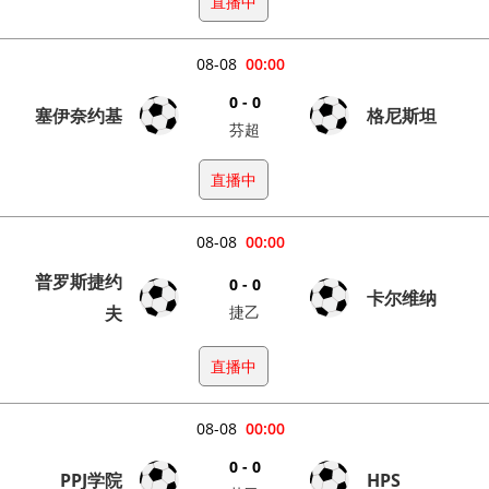
直播中
08-08
00:00
0 - 0
塞伊奈约基
格尼斯坦
芬超
直播中
08-08
00:00
普罗斯捷约
0 - 0
卡尔维纳
夫
捷乙
直播中
08-08
00:00
0 - 0
PPJ学院
HPS