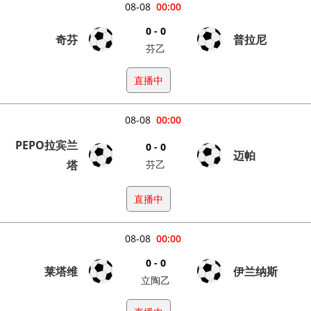
08-08
00:00
0 - 0
奇芬
普拉尼
芬乙
直播中
08-08
00:00
PEPO拉宾兰
0 - 0
迈帕
塔
芬乙
直播中
08-08
00:00
0 - 0
莱塔维
伊兰纳斯
立陶乙