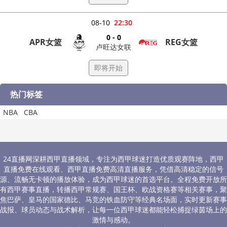
08-10
22:30
0 - 0
APR女篮
REG女篮
卢旺达女联
即将开始
热门标签
NBA
CBA
24直播网深耕西甲直播领域，专注为西甲球迷打造优质观赛阵地，西甲
直播免费在线观看、西甲直播免费高清直播服务，凭借高清稳定的信号
源、流畅无卡顿的播放体验，成为西甲球迷的首选平台。全程免费开放所
有西甲赛事直播，转播西甲常规赛、国王杯、欧战资格赛等相关赛事，聚
焦巴萨、皇马的国家德比、马竞的铁血防守等经典名场面，实时更新赛事
战报、球员动态与战术解析，让每一位西甲球迷都能轻松捕捉绿茵场上的
激情与感动。