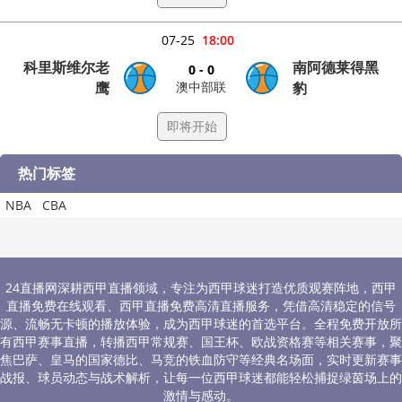
07-25
18:00
科里斯维尔老
南阿德莱得黑
0 - 0
澳中部联
鹰
豹
即将开始
热门标签
NBA
CBA
24直播网深耕西甲直播领域，专注为西甲球迷打造优质观赛阵地，西甲
直播免费在线观看、西甲直播免费高清直播服务，凭借高清稳定的信号
源、流畅无卡顿的播放体验，成为西甲球迷的首选平台。全程免费开放所
有西甲赛事直播，转播西甲常规赛、国王杯、欧战资格赛等相关赛事，聚
焦巴萨、皇马的国家德比、马竞的铁血防守等经典名场面，实时更新赛事
战报、球员动态与战术解析，让每一位西甲球迷都能轻松捕捉绿茵场上的
激情与感动。