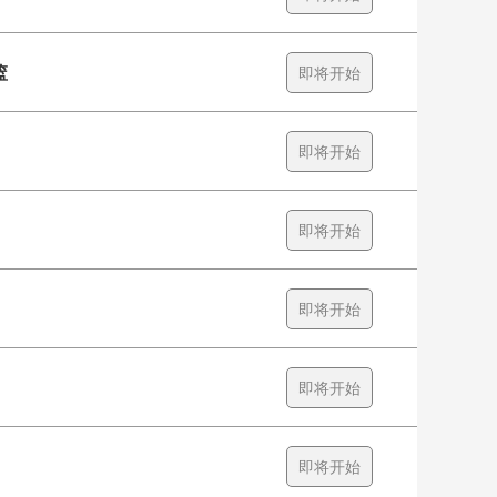
篮
即将开始
即将开始
即将开始
即将开始
即将开始
即将开始