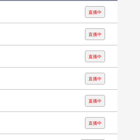
直播中
直播中
直播中
直播中
直播中
直播中