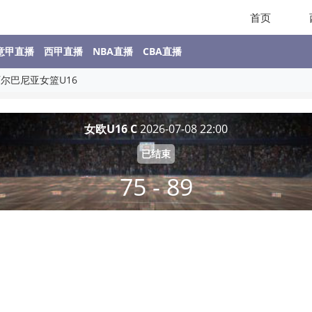
首页
意甲直播
西甲直播
NBA直播
CBA直播
阿尔巴尼亚女篮U16
女欧U16 C
2026-07-08 22:00
已结束
75 - 89