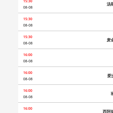
15:30
汤
08-08
15:30
08-08
15:30
麦
08-08
16:00
08-08
16:00
爱
08-08
16:00
08-08
16:00
西阿