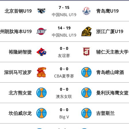
7 - 15
北京首钢U19
青岛鹰U19
中国NBL U19
14 - 19
州朗肽海本U19
浙江广厦U19
中国NBL U19
0 - 0
裕隆納智捷
辅仁天主教大学
友谊赛
0 - 0
深圳马可波罗
青岛崂山啤酒
CBA夏季赛
0 - 0
北方熊女篮
曼利沃海鹰女篮
澳东女联
0 - 0
坎伯威尔龙
吉普斯兰
Big V