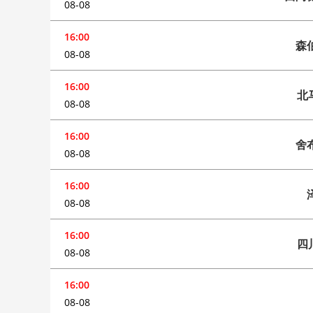
08-08
16:00
森
08-08
16:00
北
08-08
16:00
舍
08-08
16:00
08-08
16:00
四
08-08
16:00
08-08