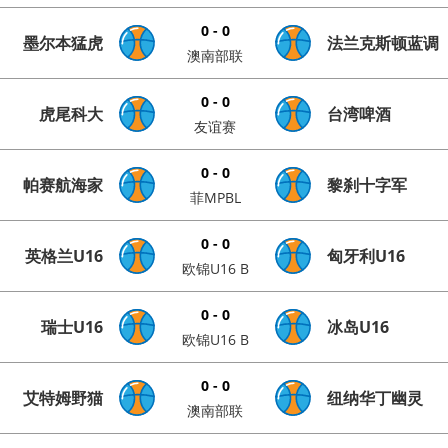
0 - 0
墨尔本猛虎
法兰克斯顿蓝调
澳南部联
0 - 0
虎尾科大
台湾啤酒
友谊赛
0 - 0
帕赛航海家
黎刹十字军
菲MPBL
0 - 0
英格兰U16
匈牙利U16
欧锦U16 B
0 - 0
瑞士U16
冰岛U16
欧锦U16 B
0 - 0
艾特姆野猫
纽纳华丁幽灵
澳南部联